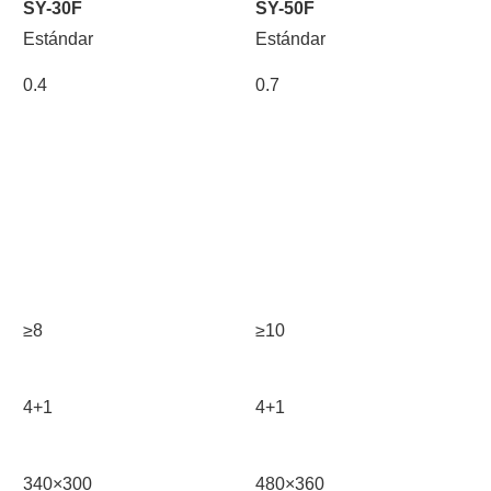
SY-30F
SY-50F
Estándar
Estándar
0.4
0.7
≥8
≥10
4+1
4+1
340×300
480×360