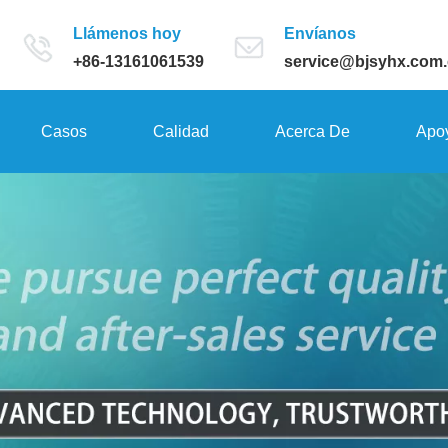
Llámenos hoy
Envíanos
+86-13161061539
service@bjsyhx.com
Casos
Calidad
Acerca De
Apo