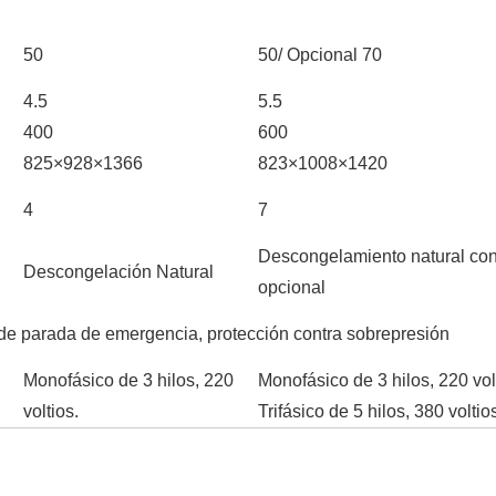
50
50/ Opcional 70
4.5
5.5
400
600
825×928×1366
823×1008×1420
4
7
Descongelamiento natural con
Descongelación Natural
opcional
 de parada de emergencia, protección contra sobrepresión
Monofásico de 3 hilos, 220
Monofásico de 3 hilos, 220 vol
voltios.
Trifásico de 5 hilos, 380 voltio