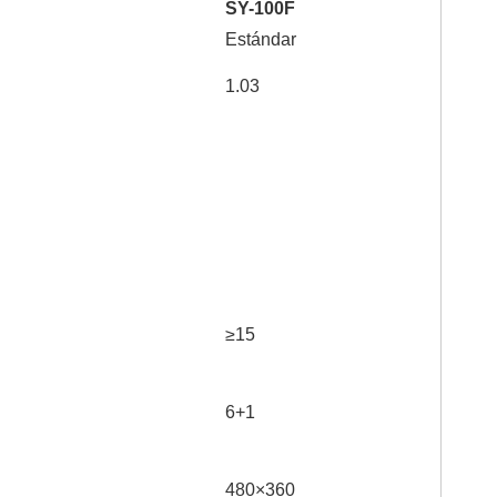
SY-100F
Estándar
1.03
≥15
6+1
480×360