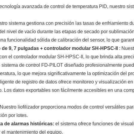
tecnología avanzada de control de temperatura PID, nuestro sis
stro sistema gestiona con precisión las tasas de enfriamiento d
del nivel de vacío durante las etapas de secado por sublimación
una funcionalidad sólida de calibración del sensor, lo que garan
ero de 9, 7 pulgadas + controlador modular SH-HPSC-II
: Nuest
n el controlador modular SH-HPSC-II, lo que brinda alta precis
 sistema de control FD-PILOT diseñado profesionalmente pue
ratura, lo que mejora significativamente la optimización del pr
ligente de registro de datos ofrece monitoreo y visualización en 
ío. Los datos exportables son fácilmente accesibles en una compu
Nuestro liofilizador proporciona modos de control versátiles p
ión por lotes.
ta de alarmas históricas:
el sistema ofrece funciones de visua
 y el mantenimiento del equipo.