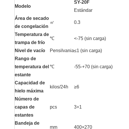
SY-20F
Modelo
Estándar
Área de secado
㎡
0.3
de congelación
Temperatura de
℃
<-75 (sin carga)
trampa de frío
Nivel de vacío
Pensilvania
≤1 (sin carga)
Rango de
temperatura del
℃
-55-+70 (sin carga)
estante
Capacidad de
kilos/24h
≥6
hielo máxima
Número de
capas de
pcs
3+1
estantes
Bandeja de
mm
400×270