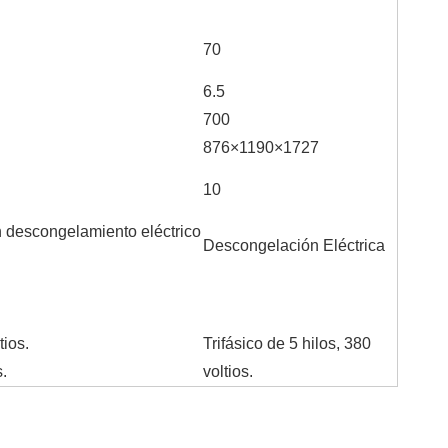
70
6.5
700
876×1190×1727
10
 descongelamiento eléctrico
Descongelación Eléctrica
tios.
Trifásico de 5 hilos, 380
s.
voltios.