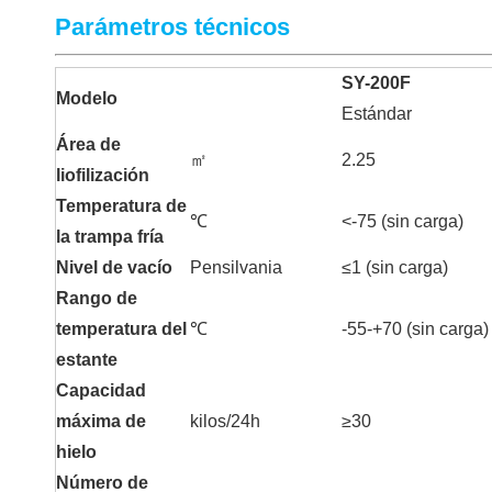
Parámetros técnicos
SY-200F
Modelo
Estándar
Área de
㎡
2.25
liofilización
Temperatura de
℃
<-75 (sin carga)
la trampa fría
Nivel de vacío
Pensilvania
≤1 (sin carga)
Rango de
temperatura del
℃
-55-+70 (sin carga)
estante
Capacidad
máxima de
kilos/24h
≥30
hielo
Número de