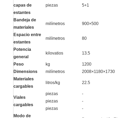
capas de
piezas
5+1
estantes
Bandeja de
milímetros
900×500
materiales
Espacio entre
milímetros
80
estantes
Potencia
kilovatios
13.5
general
Peso
kg
1200
Dimensions
milímetros
2008×1180×1730
Materiales
litros/kg
22.5
cargables
piezas
-
Viales
piezas
-
cargables
piezas
-
Modo de