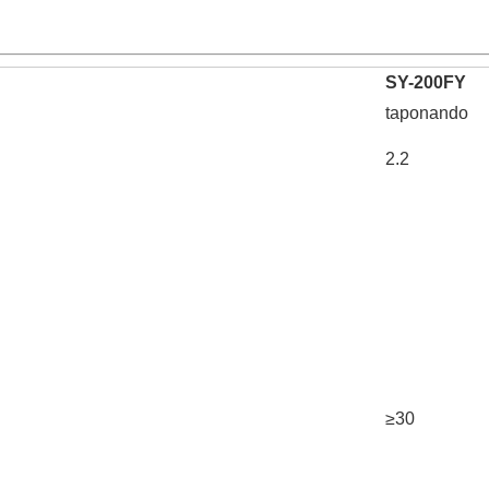
SY-200FY
taponando
2.2
≥30