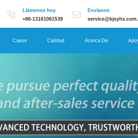
Llámenos hoy
Envíanos
+86-13161061539
service@bjsyhx.com
Casos
Calidad
Acerca De
Apo