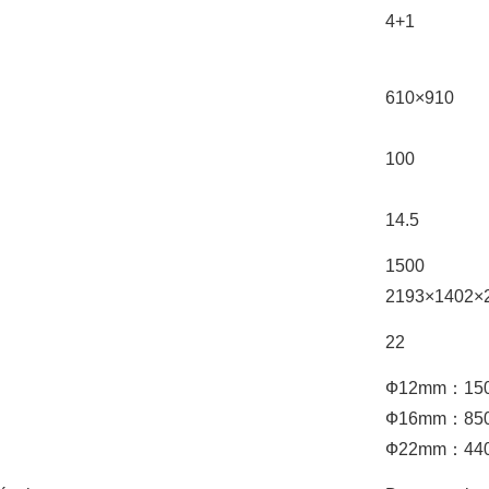
4+1
610×910
100
14.5
1500
2193×1402×
22
Ф12mm：15
Ф16mm：85
Ф22mm：44